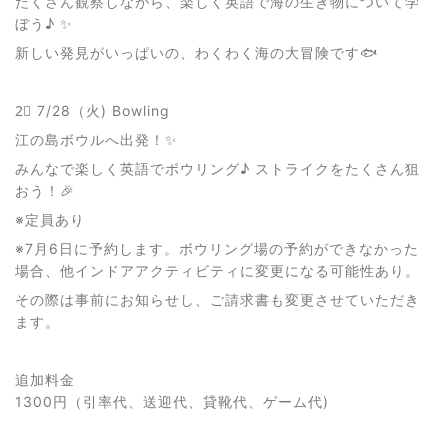
たくさん観察しながら、楽しく英語で海の生き物について学
ぼう♪ ✨
新しい発見がいっぱいの、わくわく海の大冒険です🐟
2⃣ 7/28（火) Bowling
江の島ボウルへ出発！✨
みんなで楽しく英語でボウリング♪ ストライクをたくさん狙
おう！🎉
※定員あり
※7月6日に予約します。ボウリング場の予約ができなかった
場合、他インドアアクティビティに変更になる可能性あり。
その際は事前にお知らせし、ご請求書も変更させていただき
ます。
追加料金
1300円（引率代、送迎代、貸靴代、ゲーム代)