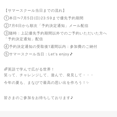
【サマースクール当日までの流れ】
①本日〜7月5日(日)23:59まで優先予約期間
②7月6日から順次「予約決定通知」メール配信
③随時：上記優先予約期間以外でのご予約いただいた方へ
「予約決定通知」配信
④予約決定通知の受取後1週間以内：参加費のご納付
⑤サマースクール当日：Let's enjoy🎵
🌈英語で学んで広がる世界！
笑って、チャレンジして、遊んで、発見して・・・
今年の夏も、まなびで最高の思い出を作ろう！✨
皆さまのご参加をお待ちしております♪