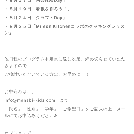
・８月１７日「陶芸体験Day」
・８月１９日「看板を作ろう！」
・８月２４日「クラフトDay」
・８月２５日
「Mileon Kitchenコラボのクッキングレッス
ン」
他日程のプログラムも定員に達し次第、締め切らせていただ
きますので
ご検討いただいている方は、お早めに！！
お申込みは、、
info@manabi-kids.com まで
「氏名」「性別」「学年」「ご希望日」をご記入の上、メー
ルにてお申込みください♪
オプションで・・