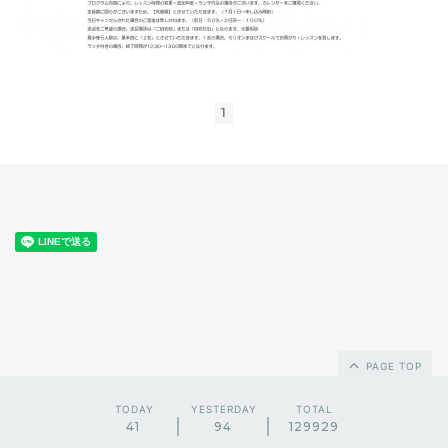
1
PAGE TOP
TODAY
YESTERDAY
TOTAL
41
94
129929